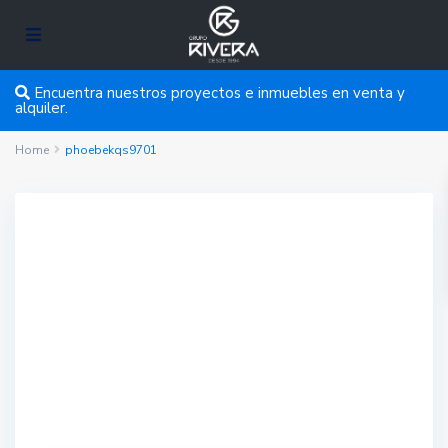
Encuentra nuestros proyectos e inmuebles en venta y
alquiler.
Home
phoebekqs9701