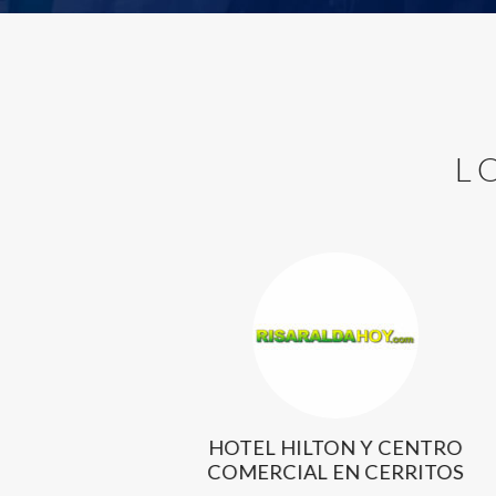
L
SFORMANDO
HOTEL HILTON Y CENTRO
COMERCIAL EN CERRITOS
io 2021