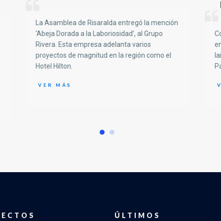
9
La Asamblea de Risaralda entregó la mención
‘Abeja Dorada a la Laboriosidad’, al Grupo
Co
Rivera. Esta empresa adelanta varios
en
proyectos de magnitud en la región como el
la
Hotel Hilton.
Pa
VER MÁS
V
YECTOS
ÚLTIMOS