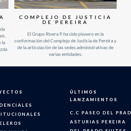
A
COMPLEJO DE JUSTICIA
DE PEREIRA
ida
El Grupo Rivera P. ha sido pionero en la
ís.
conformación del Complejo de Justicia de Pereira y
 la
de la articulación de las sedes administrativas de
azda
varias entidades.
YECTOS
ÚLTIMOS
LANZAMIENTOS
IDENCIALES
C.C PASEO DEL PRA
TITUCIONALES
ASTURIAS PEREIRA
ELEROS
DEL PRADO SUITES