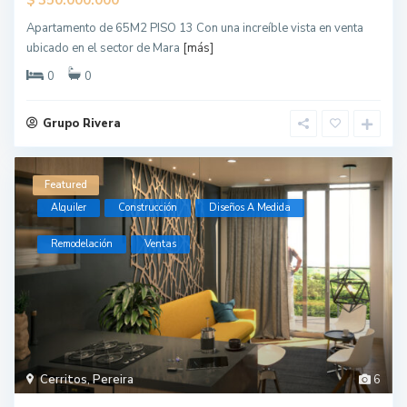
Apartamento de 65M2 PISO 13 Con una increíble vista en venta
ubicado en el sector de Mara
[más]
0
0
Grupo Rivera
Featured
Alquiler
Construcción
Diseños A Medida
Remodelación
Ventas
Cerritos
,
Pereira
6